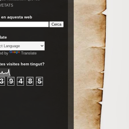
VETATS
 en aquesta web
late
ed by
Translate
es visites hem tingut?
3
9
4
8
5