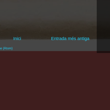
Inici
Entrada més antiga
ge (Atom)