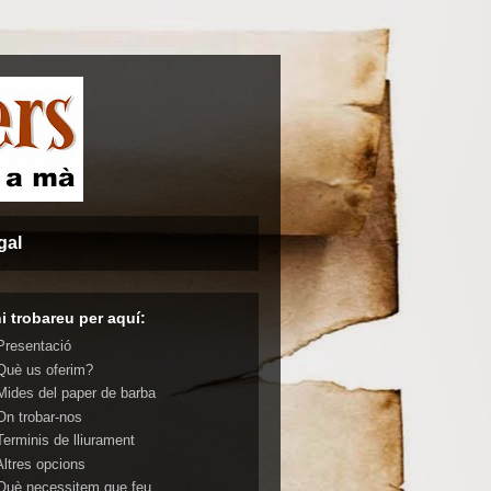
gal
i trobareu per aquí:
 Presentació
 Què us oferim?
 Mides del paper de barba
 On trobar-nos
Terminis de lliurament
Altres opcions
 Què necessitem que feu