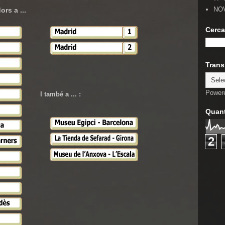
NO
rs a ...
Cerca
Trans
Power
I també a ... :
Quant
2