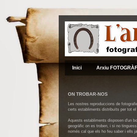
Inici
Arxiu FOTOGRÀF
ON TROBAR-NOS
Les nostres reproduccions de fotografi
certs establiments distribuïts per tot el
Aquests establiments disposen d'un bon 
geogràfic on es troben, i si no tinguess
només cal que els ho feu saber i ells ja