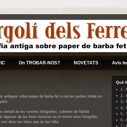
IC
On TROBAR-NOS?
NOVETATS
Avís le
Què h
1.-
2.-
es antigues sobre paper de barba fet a mà les podreu trobar en
 país.
3.-
4.-
ventall de les nostres fotografies, sobretot de l'àmbit
5.- 
in algunes de les fotos incloses en el nostre arxiu fotogràfic,
6.- 
 ens diran les fotos que us fan falta.
7.-