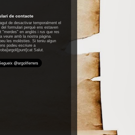
lari de contacte
gut de desactivar temporalment el
 del formulari perquè ens estaven
nt "merdes" en anglès i rus que res
 a veure amb la nostra pàgina.
peu les molèsties. Si teniu algun
ens podeu escriure a
roba]argoli[punt]cat Salut.