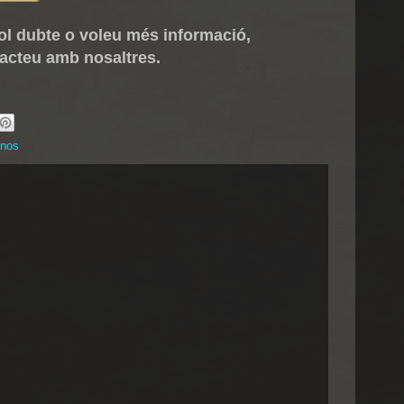
ol dubte o voleu més informació,
acteu amb nosaltres.
-nos