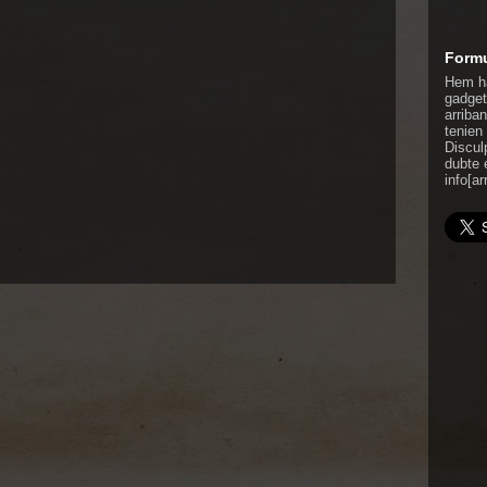
Formu
Hem ha
gadget
arriba
tenien
Discul
dubte 
info[ar